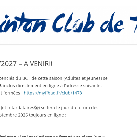
PROCÉDURE
/2027 – A VENIR‼️
icenciés du BCT de cette saison (Adultes et Jeunes) se
6
inclus directement en ligne à l’adresse suivante.
nt fermées :
https://myffbad.fr/club/1478
 (et retardataires🫣) se fera le jour du forum des
ptembre 2026 toujours en ligne :
adminton
:
les inscriptions se feront sur place
(nous