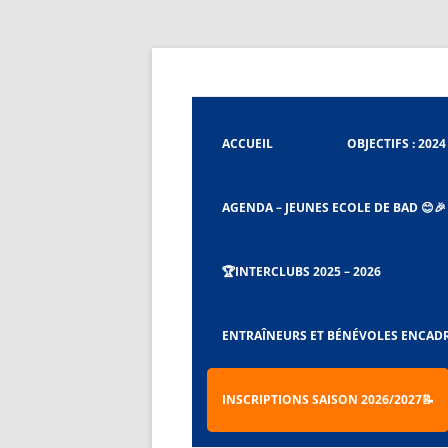
Aller
au
contenu
Badminton Club de Tignieu
Badminton Club Tig
ACCUEIL
OBJECTIFS : 2024 
AGENDA – JEUNES ECOLE DE BAD 😊🎉
🏆INTERCLUBS 2025 – 2026
CHARTE ET RÈGLEMENT DU BCT
ENTRAÎNEURS ET BÉNÉVOLES ENCAD
PROCÉDURES CAPITAINES ET CO-
CAPITAINES D’ÉQUIPES
INSCRIPTIONS SAISON 2026/2027📝