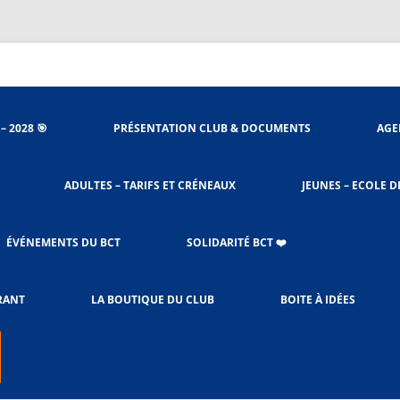
nieu
– 2028 🎯
PRÉSENTATION CLUB & DOCUMENTS
AGE
ORGANIGRAMME
ADULTES – TARIFS ET CRÉNEAUX
JEUNES – ECOLE D
STATUTS DU CLUB
ACCÈS SALLES
PROCÉDURES BADNET
ÉVÉNEMENTS DU BCT
SOLIDARITÉ BCT ❤️
LE RÈGLEMENT INTÉRIEUR
CHARTE DE L’ENTRAÎNEMENT
SOLIBAD DEPUIS 2023
RANT
LA BOUTIQUE DU CLUB
BOITE À IDÉES
ADULTES & JEUNES
OCTOBRE ROSE
LES CRÉNEAUX ET TARIFS
RESPONSABLES CRÉNEAUX –