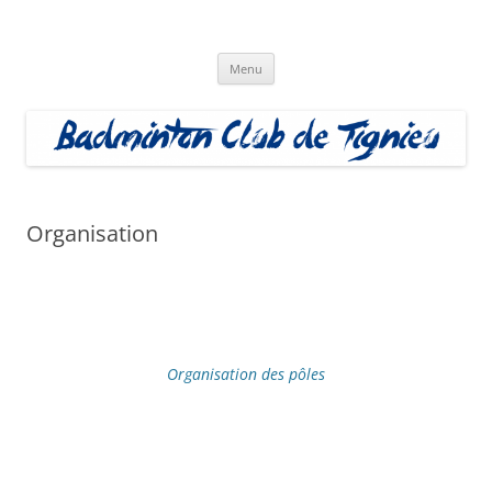
Aller
au
Badminton Club Tignieu
contenu
Badminton Club de Tignieu
Menu
Organisation
Organisation des pôles