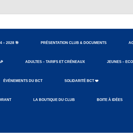
nieu
4 – 2028 🎯
PRÉSENTATION CLUB & DOCUMENTS
AG
ORGANIGRAMME
🎉
ADULTES – TARIFS ET CRÉNEAUX
JEUNES – ECO
STATUTS DU CLUB
ACCÈS SALLES
PROCÉDURES BA
ÉVÉNEMENTS DU BCT
SOLIDARITÉ BCT ❤️
LE RÈGLEMENT INTÉRIEUR
CHARTE DE L’ENTRAÎNEMENT
SOLIBAD DEPUIS 2023
DRANT
LA BOUTIQUE DU CLUB
BOITE À IDÉES
ADULTES & JEUNES
OCTOBRE ROSE
LES CRÉNEAUX ET TARIFS
RESPONSABLES CRÉNEAUX –