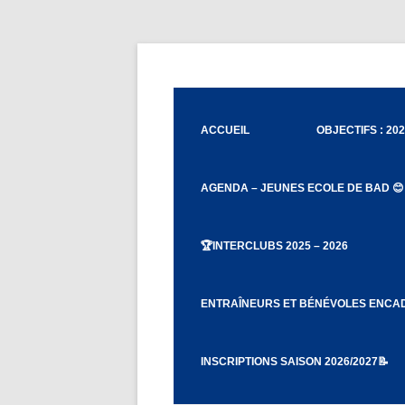
Aller
au
contenu
Badminton Club de Tignieu
Badminton Club Tig
ACCUEIL
OBJECTIFS : 202
AGENDA – JEUNES ECOLE DE BAD 😊
🏆INTERCLUBS 2025 – 2026
CHARTE ET RÈGLEMENT DU BCT
ENTRAÎNEURS ET BÉNÉVOLES ENCA
PROCÉDURES CAPITAINES ET
CO-CAPITAINES D’ÉQUIPES
INSCRIPTIONS SAISON 2026/2027📝