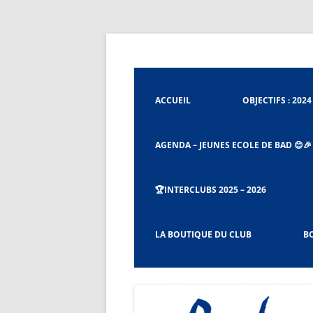
Aller
au
contenu
Badminton Club de Tignieu
Badminton Club Tig
ACCUEIL
OBJECTIFS : 2024 
AGENDA – JEUNES ECOLE DE BAD 😊🎉
🏆INTERCLUBS 2025 – 2026
CHARTE ET RÈGLEMENT DU BCT
LA BOUTIQUE DU CLUB
BO
PROCÉDURES CAPITAINES ET CO-
CAPITAINES D’ÉQUIPES