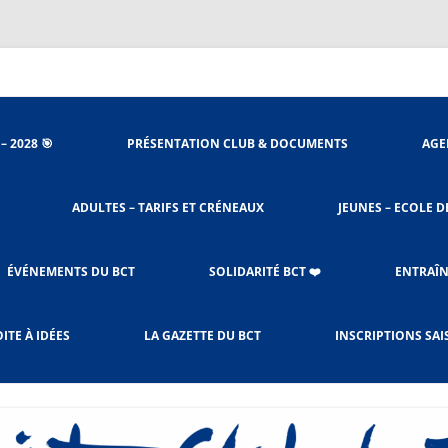
nieu
– 2028 🎯
PRÉSENTATION CLUB & DOCUMENTS
AGE
ORGANIGRAMME
ADULTES – TARIFS ET CRÉNEAUX
JEUNES – ECOLE D
STATUTS DU CLUB
ACCÈS SALLES
PROCÉDURES BADNET
ÉVÉNEMENTS DU BCT
SOLIDARITÉ BCT ❤️
ENTRAÎN
LE RÈGLEMENT INTÉRIEUR
CHARTE DE L’ENTRAÎNEMENT
SOLIBAD DEPUIS 2023
ITE À IDÉES
LA GAZETTE DU BCT
INSCRIPTIONS SAI
ADULTES & JEUNES
OCTOBRE ROSE
LES CRÉNEAUX ET TARIFS
RESPONSABLES CRÉNEAUX –