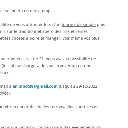
 et se jouera en deux temps :
ilité de vous affronter lors d’un
tournoi de simple
puis
nir sur le traditionnel apéro des rois et reines
etites choses à boire et manger, voir même vos plus
joueront en 1 set de 21, vous avez la possibilité de
e (le club se chargera de vous trouver un ou une
leaux.
 mail à
animbct38@gmail.com
jusqu’au 29/12/2022
oyée).
mbreux pour des belles retrouvailles sportives et
on, vous pouvez avoir connaissance des événements du