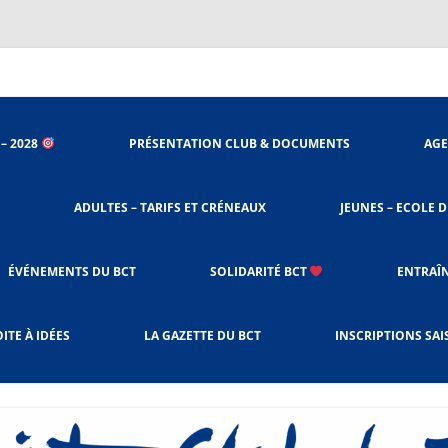
nieu
 – 2028
PRÉSENTATION CLUB & DOCUMENTS
AGE
ORGANIGRAMME
ADULTES – TARIFS ET CRÉNEAUX
JEUNES – ECOLE D
STATUTS DU CLUB
ACCÈS SALLES
PROCÉDURES BADNET
ÉVÉNEMENTS DU BCT
SOLIDARITÉ BCT
ENTRAÎ
LE RÈGLEMENT INTÉRIEUR
CHARTE DE L’ENTRAÎNEMENT
SOLIBAD DEPUIS 2023
ITE À IDÉES
LA GAZETTE DU BCT
INSCRIPTIONS SAI
ADULTES & JEUNES
OCTOBRE ROSE
LES CRÉNEAUX ET TARIFS
RESPONSABLES CRÉNEAUX –