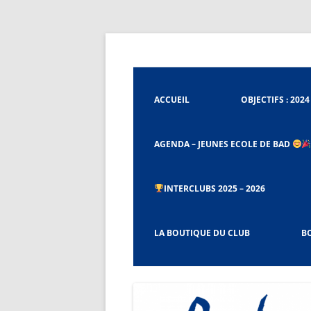
Aller
au
contenu
Badminton Club de Tignieu
Badminton Club Tig
ACCUEIL
OBJECTIFS : 2024
AGENDA – JEUNES ECOLE DE BAD
INTERCLUBS 2025 – 2026
CHARTE ET RÈGLEMENT DU BCT
LA BOUTIQUE DU CLUB
BO
PROCÉDURES CAPITAINES ET CO-
CAPITAINES D’ÉQUIPES