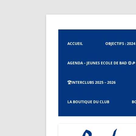
Aller
au
contenu
Badminton Club de Tignieu
Badminton Club Tig
ACCUEIL
OBJECTIFS : 2024 
AGENDA – JEUNES ECOLE DE BAD 😊🎉
🏆INTERCLUBS 2025 – 2026
CHARTE ET RÈGLEMENT DU BCT
LA BOUTIQUE DU CLUB
BO
PROCÉDURES CAPITAINES ET CO-
CAPITAINES D’ÉQUIPES