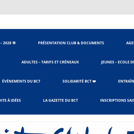
nieu
– 2028 🎯
PRÉSENTATION CLUB & DOCUMENTS
AGE
ORGANIGRAMME
ADULTES – TARIFS ET CRÉNEAUX
JEUNES – ECOLE D
STATUTS DU CLUB
ACCÈS SALLES
PROCÉDURES BADNET
ÉVÉNEMENTS DU BCT
SOLIDARITÉ BCT ❤️
ENTRAÎN
LE RÈGLEMENT INTÉRIEUR
CHARTE DE L’ENTRAÎNEMENT
SOLIBAD DEPUIS 2023
ITE À IDÉES
LA GAZETTE DU BCT
INSCRIPTIONS SAI
ADULTES & JEUNES
OCTOBRE ROSE
LES CRÉNEAUX ET TARIFS
RESPONSABLES CRÉNEAUX –