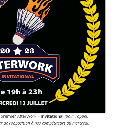
n premier AfterWork –
Invitational
(pour rappel,
éer de l’opposition à nos compétiteurs du mercredi)
.