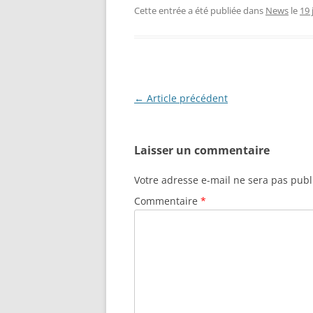
Cette entrée a été publiée dans
News
le
19 
Navigation
←
Article précédent
des
articles
Laisser un commentaire
Votre adresse e-mail ne sera pas publ
Commentaire
*