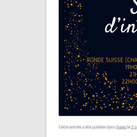
Cette entrée a été publiée dans
News
le
2 o