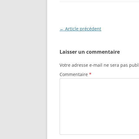
Navigation
←
Article précédent
des
articles
Laisser un commentaire
Votre adresse e-mail ne sera pas publ
Commentaire
*