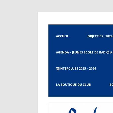
Aller
au
contenu
Badminton Club de Tignieu
Badminton Club Tig
ACCUEIL
OBJECTIFS : 2024 
AGENDA – JEUNES ECOLE DE BAD 😊🎉
🏆INTERCLUBS 2025 – 2026
CHARTE ET RÈGLEMENT DU BCT
LA BOUTIQUE DU CLUB
BO
PROCÉDURES CAPITAINES ET CO-
CAPITAINES D’ÉQUIPES