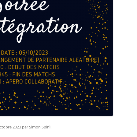
ctobre 2023
par
Simon Spirli
.