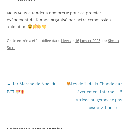
Nous vous attendons nombreux pour ce premier
événement de l’année organisé par notre commission
animation
.
Cette entrée a été publiée dans
News
le
16 janvier 2025
par
Simon
Spirli
.
Navigation
←
1er Marché de Noel du
Les défis de la Chandeleur
des
BCT
– événement interne – !!!
articles
Arrivée au gymnase pas
avant 20h00 !!!
→