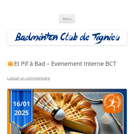
Aller
au
Badminton Club Tignieu
contenu
Badminton Club de Tignieu
Menu
Et Pif à Bad – Evenement Interne BCT
Laisser un commentaire