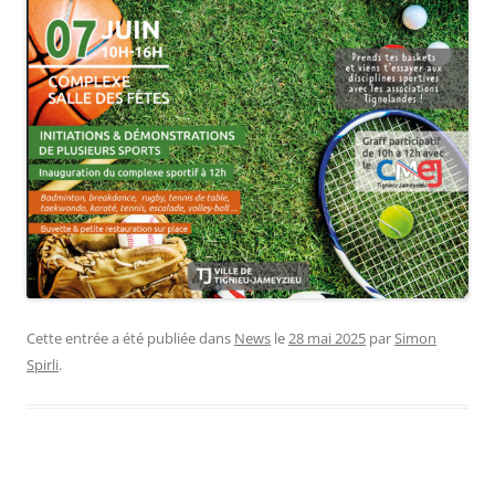
Cette entrée a été publiée dans
News
le
28 mai 2025
par
Simon
Spirli
.