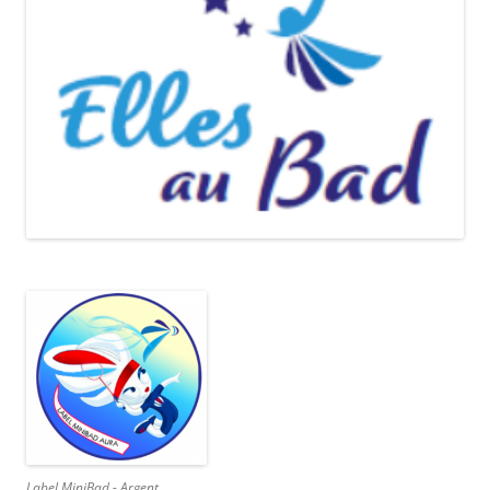
Label MiniBad - Argent