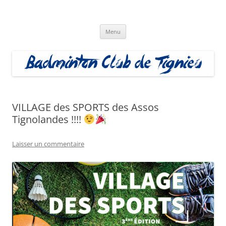
Aller
au
Badminton Club Tignieu
contenu
Badminton Club de Tignieu
Menu
VILLAGE des SPORTS des Assos
Tignolandes !!!!
Laisser un commentaire