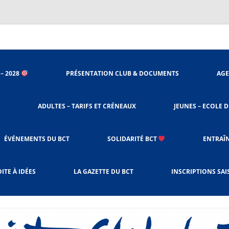
nieu
 – 2028
PRÉSENTATION CLUB & DOCUMENTS
AGE
ORGANIGRAMME
ADULTES – TARIFS ET CRÉNEAUX
JEUNES – ECOLE D
STATUTS DU CLUB
ACCÈS SALLES
PROCÉDURES BADNET
ÉVÉNEMENTS DU BCT
SOLIDARITÉ BCT
ENTRAÎ
LE RÈGLEMENT INTÉRIEUR
CHARTE DE L’ENTRAÎNEMENT
SOLIBAD DEPUIS 2023
ITE À IDÉES
LA GAZETTE DU BCT
INSCRIPTIONS SAI
ADULTES & JEUNES
OCTOBRE ROSE
LES CRÉNEAUX ET TARIFS
RESPONSABLES CRÉNEAUX –