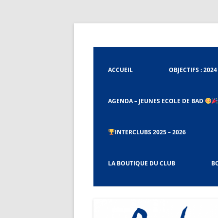
Aller
au
contenu
Badminton Club de Tignieu
Badminton Club Tig
ACCUEIL
OBJECTIFS : 2024
AGENDA – JEUNES ECOLE DE BAD
INTERCLUBS 2025 – 2026
CHARTE ET RÈGLEMENT DU BCT
LA BOUTIQUE DU CLUB
BO
PROCÉDURES CAPITAINES ET CO-
CAPITAINES D’ÉQUIPES