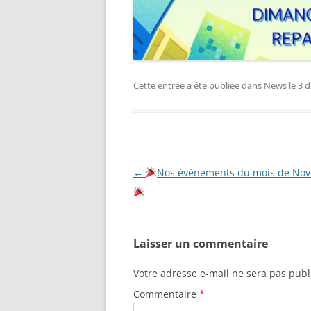
Cette entrée a été publiée dans
News
le
3 
Navigation
←
Nos événements du mois de No
des
articles
Laisser un commentaire
Votre adresse e-mail ne sera pas publ
Commentaire
*