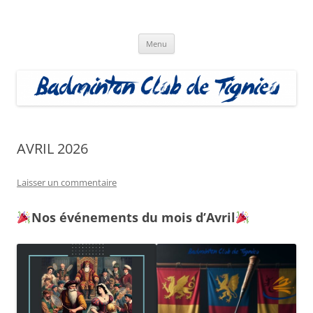
Aller
au
Badminton Club Tignieu
contenu
Badminton Club de Tignieu
Menu
AVRIL 2026
Laisser un commentaire
Nos événements du mois d’Avril