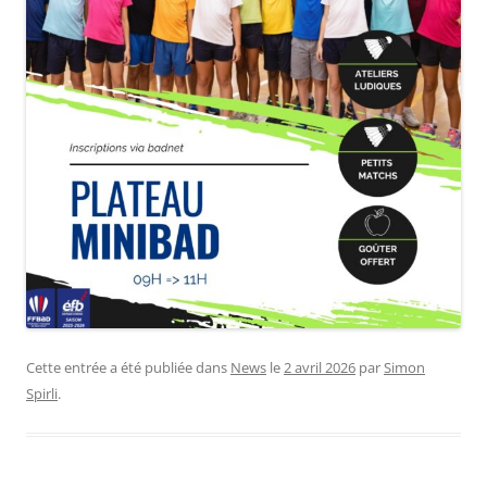
Cette entrée a été publiée dans
News
le
2 avril 2026
par
Simon
Spirli
.