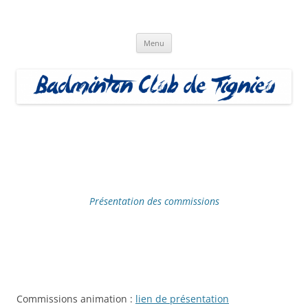
Aller
au
Badminton Club Tignieu
contenu
Badminton Club de Tignieu
Menu
Présentation des commissions
Commissions animation :
lien de présentation