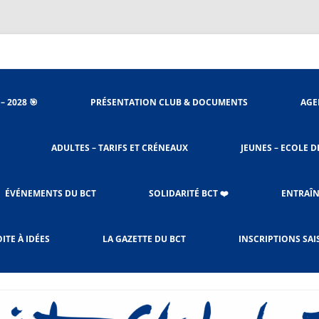
nieu
– 2028 🎯
PRÉSENTATION CLUB & DOCUMENTS
AGE
ORGANIGRAMME
ADULTES – TARIFS ET CRÉNEAUX
JEUNES – ECOLE D
STATUTS DU CLUB
ACCÈS SALLES
PROCÉDURES BADNET
ÉVÉNEMENTS DU BCT
SOLIDARITÉ BCT ❤️
ENTRAÎN
LE RÈGLEMENT INTÉRIEUR
CHARTE DE L’ENTRAÎNEMENT
SOLIBAD DEPUIS 2023
ITE À IDÉES
LA GAZETTE DU BCT
INSCRIPTIONS SAI
ADULTES & JEUNES
OCTOBRE ROSE
LES CRÉNEAUX ET TARIFS
RESPONSABLES CRÉNEAUX –