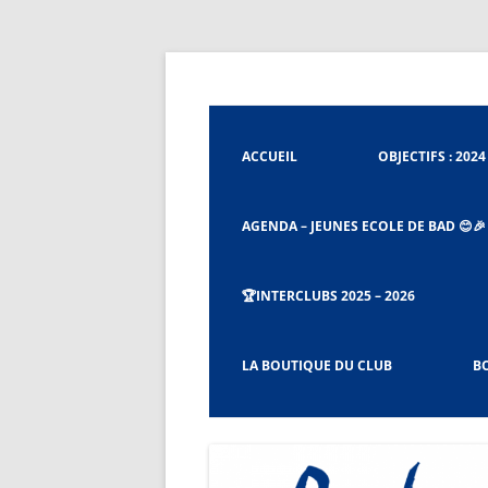
Aller
au
contenu
Badminton Club de Tignieu
Badminton Club Tig
ACCUEIL
OBJECTIFS : 2024 
AGENDA – JEUNES ECOLE DE BAD 😊🎉
🏆INTERCLUBS 2025 – 2026
CHARTE ET RÈGLEMENT DU BCT
LA BOUTIQUE DU CLUB
BO
PROCÉDURES CAPITAINES ET CO-
CAPITAINES D’ÉQUIPES