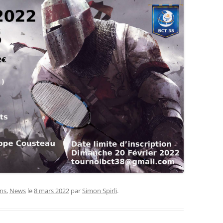
ns
,
News
le
8 mars 2022
par
Simon Spirli
.