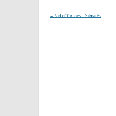
Navigation
←
Bad of Thrones – Palmarès
des
articles