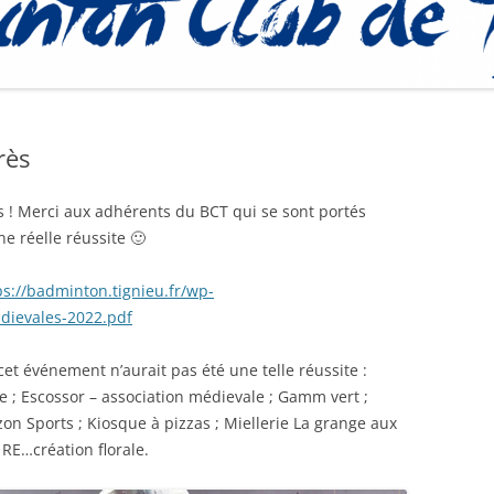
PROCÉDURE
rès
s ! Merci aux adhérents du BCT qui se sont portés
ne réelle réussite 🙂
ps://badminton.tignieu.fr/wp-
dievales-2022.pdf
et événement n’aurait pas été une telle réussite :
e ; Escossor – association médievale ; Gamm vert ;
zon Sports ; Kiosque à pizzas ; Miellerie La grange aux
; RE…création florale.