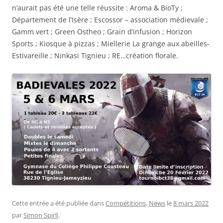
n’aurait pas été une telle réussite : Aroma & BioTy ;
Département de l’Isère ; Escossor – association médievale ;
Gamm vert ; Green Ostheo ; Grain d’infusion ; Horizon
Sports ; Kiosque à pizzas ; Miellerie La grange aux abeilles-
Estivareille ; Ninkasi Tignieu ; RE…création florale.
Cette entrée a été publiée dans
Compétitions
,
News
le
8 mars 2022
par
Simon Spirli
.