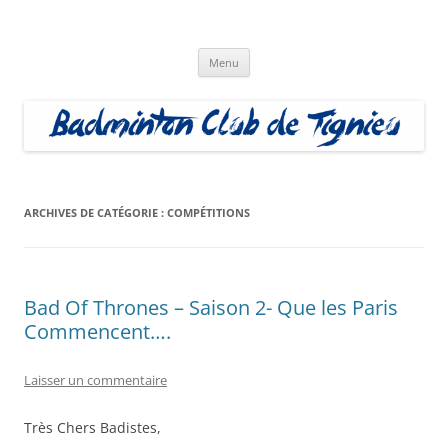
Aller
au
Badminton Club Tignieu
contenu
Badminton Club de Tignieu
Menu
ARCHIVES DE CATÉGORIE :
COMPÉTITIONS
Bad Of Thrones – Saison 2- Que les Paris
Commencent….
Laisser un commentaire
Très Chers Badistes,