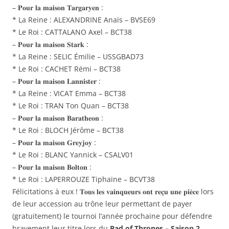
– 𝐏𝐨𝐮𝐫 𝐥𝐚 𝐦𝐚𝐢𝐬𝐨𝐧 𝐓𝐚𝐫𝐠𝐚𝐫𝐲𝐞𝐧 :
* La Reine : ALEXANDRINE Anaïs – BVSE69
* Le Roi : CATTALANO Axel – BCT38
– 𝐏𝐨𝐮𝐫 𝐥𝐚 𝐦𝐚𝐢𝐬𝐨𝐧 𝐒𝐭𝐚𝐫𝐤 :
* La Reine : SELIC Émilie – USSGBAD73
* Le Roi : CACHET Rémi – BCT38
– 𝐏𝐨𝐮𝐫 𝐥𝐚 𝐦𝐚𝐢𝐬𝐨𝐧 𝐋𝐚𝐧𝐧𝐢𝐬𝐭𝐞𝐫 :
* La Reine : VICAT Emma – BCT38
* Le Roi : TRAN Ton Quan – BCT38
– 𝐏𝐨𝐮𝐫 𝐥𝐚 𝐦𝐚𝐢𝐬𝐨𝐧 𝐁𝐚𝐫𝐚𝐭𝐡𝐞𝐨𝐧 :
* Le Roi : BLOCH Jérôme – BCT38
– 𝐏𝐨𝐮𝐫 𝐥𝐚 𝐦𝐚𝐢𝐬𝐨𝐧 𝐆𝐫𝐞𝐲𝐣𝐨𝐲 :
* Le Roi : BLANC Yannick – CSALV01
– 𝐏𝐨𝐮𝐫 𝐥𝐚 𝐦𝐚𝐢𝐬𝐨𝐧 𝐁𝐨𝐥𝐭𝐨𝐧 :
* Le Roi : LAPERROUZE Tiphaine – BCVT38
Félicitations à eux ! 𝐓𝐨𝐮𝐬 𝐥𝐞𝐬 𝐯𝐚𝐢𝐧𝐪𝐮𝐞𝐮𝐫𝐬 𝐨𝐧𝐭 𝐫𝐞𝐜̧𝐮 𝐮𝐧𝐞 𝐩𝐢𝐞̀𝐜𝐞 lors
de leur accession au trône leur permettant de payer
(gratuitement) le tournoi l’année prochaine pour défendre
bravement leur titre lors du
Bad of Thrones – Saison 2