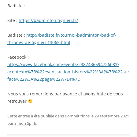
Badiste :
Site :
https://badminton.tignieu.fr/
Badiste :
http://badiste.fr/tournoi-badminton/bad-of-
thrones-de-tignieu-13065.html
Facebook :
https://www.facebook.com/events/2387436594726083?
acontext=%7B%22event_action_history%22%3A[%7B%22sur
face%22%3A%22page%22%7D]%7D
Nous vous remercions par avance et avons hâte de vous
retrouver
Cette entrée a été publiée dans
Compétitions
le
29 septembre 2021
par
Simon Spirli
.