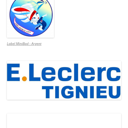
Label MiniBad - Argent