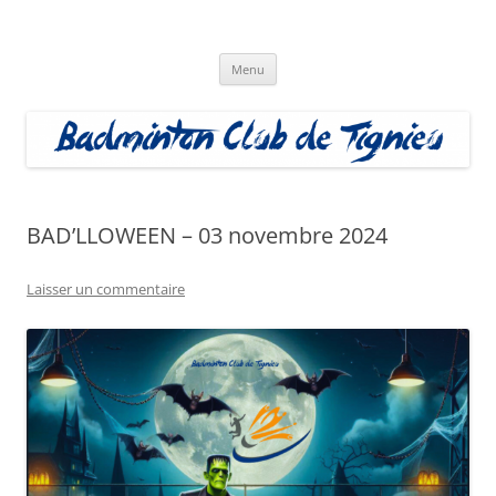
Aller
au
Badminton Club Tignieu
contenu
Badminton Club de Tignieu
Menu
BAD’LLOWEEN – 03 novembre 2024
Laisser un commentaire