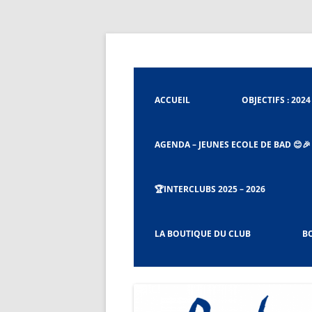
Aller
au
contenu
Badminton Club de Tignieu
Badminton Club Tig
ACCUEIL
OBJECTIFS : 2024 
AGENDA – JEUNES ECOLE DE BAD 😊🎉
🏆INTERCLUBS 2025 – 2026
CHARTE ET RÈGLEMENT DU BCT
LA BOUTIQUE DU CLUB
BO
PROCÉDURES CAPITAINES ET CO-
CAPITAINES D’ÉQUIPES