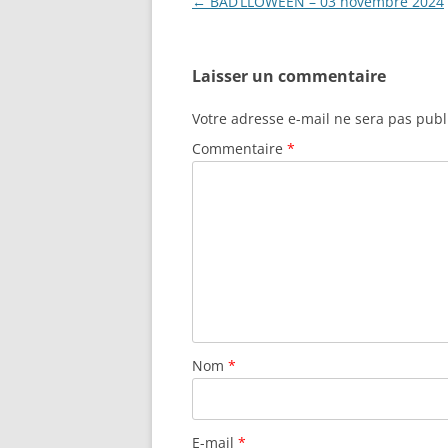
Navigation
←
BAD’LLOWEEN – 03 novembre 2024
des
articles
Laisser un commentaire
Votre adresse e-mail ne sera pas publ
Commentaire
*
Nom
*
E-mail
*