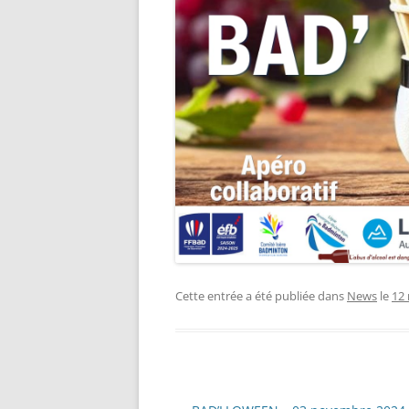
Cette entrée a été publiée dans
News
le
12