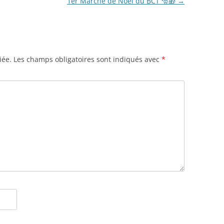
1er Marché de Noel du BCT 🎅🎁
→
iée.
Les champs obligatoires sont indiqués avec
*