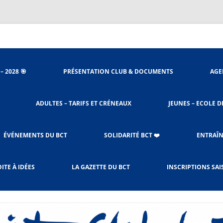
nieu
– 2028 🎯
PRÉSENTATION CLUB & DOCUMENTS
AGE
ORGANIGRAMME
ADULTES – TARIFS ET CRÉNEAUX
JEUNES – ECOLE D
STATUTS DU CLUB
ACCÈS SALLES
PROCÉDURES BADNET
ÉVÉNEMENTS DU BCT
SOLIDARITÉ BCT ❤️
ENTRAÎN
LE RÈGLEMENT INTÉRIEUR
CHARTE DE L’ENTRAÎNEMENT
SOLIBAD DEPUIS 2023
ITE À IDÉES
LA GAZETTE DU BCT
INSCRIPTIONS SAI
ADULTES & JEUNES
OCTOBRE ROSE
LES CRÉNEAUX ET TARIFS
RESPONSABLES CRÉNEAUX –